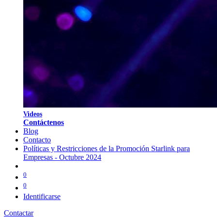
V
i
d
eos
Contáctenos
Blog
Contacto
Políticas y Restricciones de la Promoción Starlink para
Empresas - Octubre 2024
0
0
Identificarse
Contactar