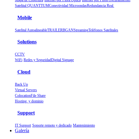
Mapa de Cobertura
Internet por Fibra Óptica
Internet por Fibra Oscura
Internet
Satelital QUANTTUM
Conectividad Microondas
Redundancia Real
Mobile
Satelital Autoalineable
TRAILER
BGAN
Streaming
Teléfonos Satelitales
Solutions
CCTV
WiFi
Redes y Seguridad
Digital Signage
Cloud
Back Up
Virtual Servers
Colocation
File Share
Hosting y dominio
Support
IT Support
Soporte remoto y dedicado
Mantenimiento
Galería