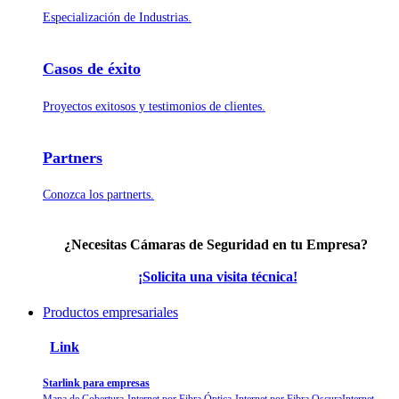
Especialización de Industrias.
Casos de éxito
Proyectos exitosos y testimonios de clientes.
Partners
Conozca los partnerts.
¿Necesitas
Cámaras de Seguridad
en tu Empresa?
¡Solicita una
visita
técnica!
Productos empresariales
Link
Starlink para empresas