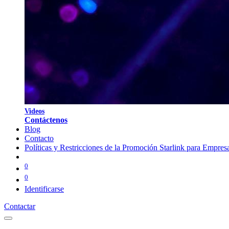
V
i
d
eos
Contáctenos
Blog
Contacto
Políticas y Restricciones de la Promoción Starlink para Empres
0
0
Identificarse
Contactar