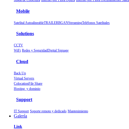
Mapa de Cobertura
Internet por Fibra Óptica
Internet por Fibra Oscura
Internet Sa
Mobile
Satelital Autoalineable
TRAILER
BGAN
Streaming
Teléfonos Satelitales
Solutions
CCTV
WiFi
Redes y Seguridad
Digital Signage
Cloud
Back Up
Virtual Servers
Colocation
File Share
Hosting y dominio
Support
IT Support
Soporte remoto y dedicado
Mantenimiento
Galería
Link